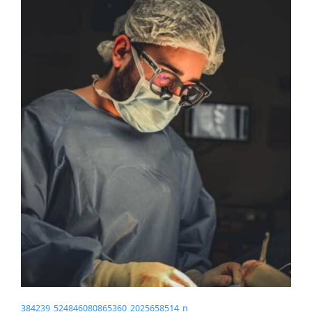
384239_524846080865360_2025658514_n