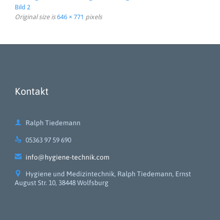
Bild 2
Original size is
646 × 771
pixels
Kontakt

Ralph Tiedemann

05363 97 59 690

info@hygiene-technik.com

Hygiene und Medizintechnik, Ralph Tiedemann, Ernst
August Str. 10, 38448 Wolfsburg