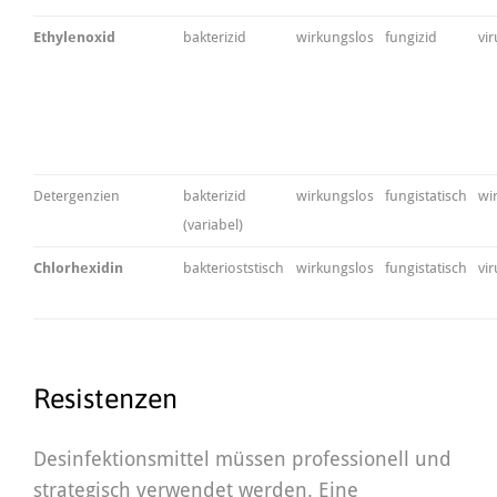
Ethylenoxid
bakterizid
wirkungslos
fungizid
vir
Detergenzien
bakterizid
wirkungslos
fungistatisch
wi
(variabel)
Chlorhexidin
bakterioststisch
wirkungslos
fungistatisch
vir
Resistenzen
Desinfektionsmittel müssen professionell und
strategisch verwendet werden. Eine