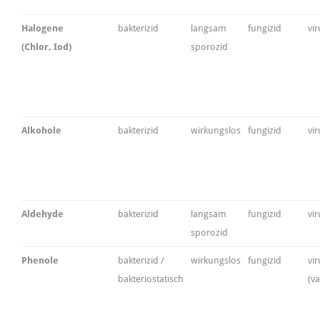
Halogene
bakterizid
langsam
fungizid
vir
(Chlor, Iod)
sporozid
Alkohole
bakterizid
wirkungslos
fungizid
vir
Aldehyde
bakterizid
langsam
fungizid
vir
sporozid
Phenole
bakterizid /
wirkungslos
fungizid
vir
bakteriostatisch
(va