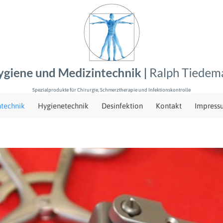
Spezialprodukte für Chirurgie, Schmerztherapie und Infektionskontrolle
Skip
technik
Hygienetechnik
Desinfektion
Kontakt
Impress
to
content