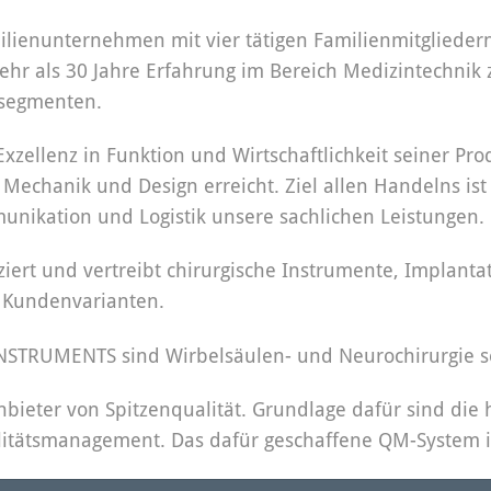
milienunternehmen mit vier tätigen Familienmitgliedern
 als 30 Jahre Erfahrung im Bereich Medizintechnik zu
tsegmenten.
ellenz in Funktion und Wirtschaftlichkeit seiner Prod
, Mechanik und Design erreicht. Ziel allen Handelns is
unikation und Logistik unsere sachlichen Leistungen.
ert und vertreibt chirurgische Instrumente, Implanta
e Kundenvarianten.
INSTRUMENTS sind Wirbelsäulen- und Neurochirurgie so
bieter von Spitzenqualität. Grundlage dafür sind die
alitätsmanagement. Das dafür geschaffene QM-System ist