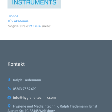
Evonos
TÜV Akademie
Original size is
213 × 86
pixels
Kontakt

Ralph Tiedemann

05363 97 59 690

info@hygiene-technik.com

Hygiene und Medizintechnik, Ralph Tiedemann, Ernst
August Str. 10, 38448 Wolfsburg