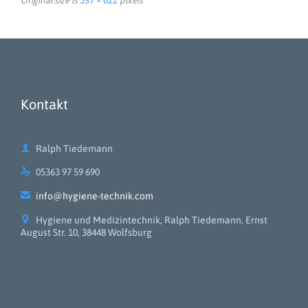
Original size is
537 × 622
pixels
Kontakt

Ralph Tiedemann

05363 97 59 690

info@hygiene-technik.com

Hygiene und Medizintechnik, Ralph Tiedemann, Ernst
August Str. 10, 38448 Wolfsburg