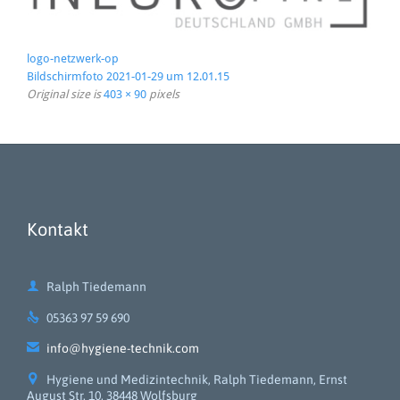
logo-netzwerk-op
Bildschirmfoto 2021-01-29 um 12.01.15
Original size is
403 × 90
pixels
Kontakt

Ralph Tiedemann

05363 97 59 690

info@hygiene-technik.com

Hygiene und Medizintechnik, Ralph Tiedemann, Ernst
August Str. 10, 38448 Wolfsburg